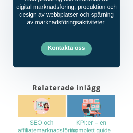
digital marknadsföring, produktion och
design av webbplatser och spårning
av marknadsföringsaktiviteter.
Kontakta oss
Relaterade inlägg
SEO och
KPI:er – en
affiliatemarknadsföring
komplett guide