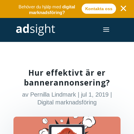
Behöver du hjälp med
digital
Kontakta oss
marknadsföring?
Hur effektivt är er
bannerannonsering?
av
Pernilla Lindmark
|
jul 1, 2019
|
Digital marknadsföring