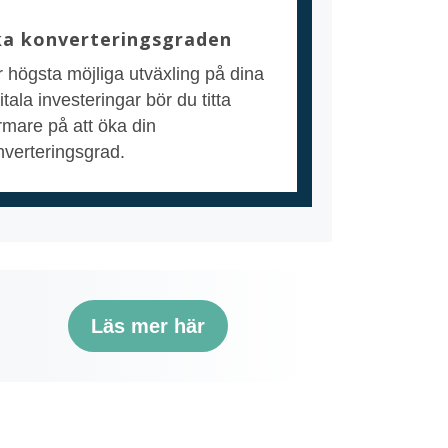
a konverteringsgraden
r högsta möjliga utväxling på dina
itala investeringar bör du titta
rmare på att öka din
nverteringsgrad.
?
Läs mer här