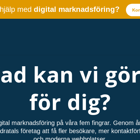
 hjälp med
digital marknadsföring?
Kon
ad kan vi gö
för dig?
gital marknadsföring på våra fem fingrar. Genom å
dratals företag att få fler besökare, mer kontaktfö
och moderna webbplatser.