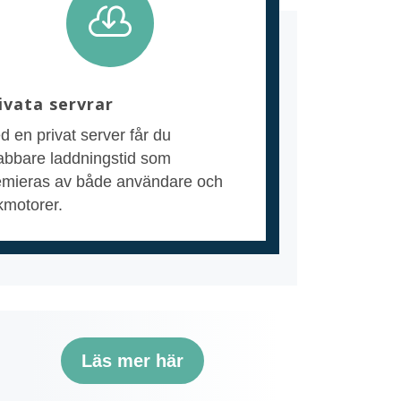

ivata servrar
 en privat server får du
abbare laddningstid som
emieras av både användare och
kmotorer.
Läs mer här