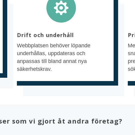

Drift och underhåll
Pr
Webbplatsen behöver löpande
Med
underhållas, uppdateras och
sn
anpassas till bland annat nya
pr
säkerhetskrav.
sö
ser som vi gjort åt andra företag?