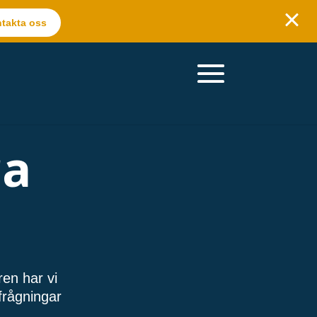
takta oss
ra
ren har vi
rfrågningar