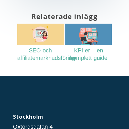
Relaterade inlägg
SEO och
KPI:er – en
affiliatemarknadsföring
komplett guide
Stockholm
Oxtorgsgatan 4