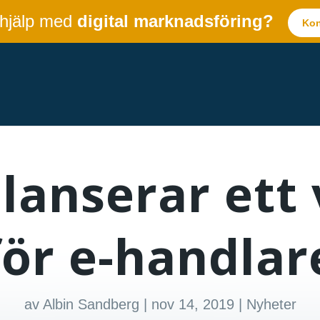
 hjälp med
digital marknadsföring?
Kon
lanserar ett
för e-handlar
av
Albin Sandberg
|
nov 14, 2019
|
Nyheter