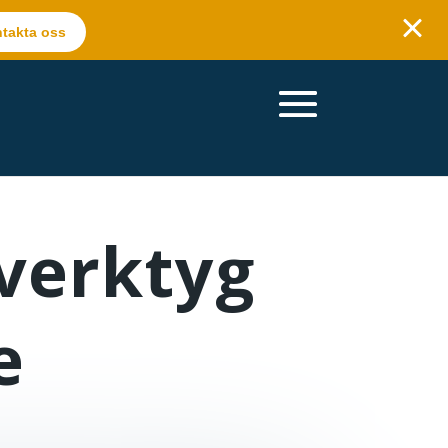
takta oss
 verktyg
e