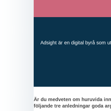
Adsight är en digital byrå som u
Är du medveten om huruvida inneh
följande tre anledningar goda arg