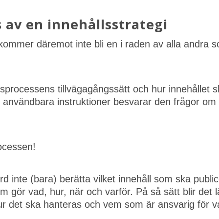
s av en innehållsstrategi
kommer däremot inte bli en i raden av alla andra 
sprocessens tillvägagångssätt och hur innehållet sk
nvändbara instruktioner besvarar den frågor om v
rocessen!
 inte (bara) berätta vilket innehåll som ska publice
m gör vad, hur, när och varför. På så sätt blir det l
hur det ska hanteras och vem som är ansvarig för v