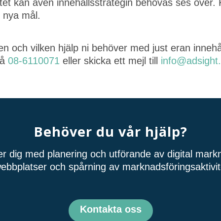
tet kan även innehållsstrategin behövas ses över
t nya mål.
en och vilken hjälp ni behöver med just eran innehå
på
08-6110071
eller skicka ett mejl till
info@adsight
Behöver du vår hjälp?
per dig med planering och utförande av digital mar
ebbplatser och spårning av marknadsföringsaktivit
Kontakta oss