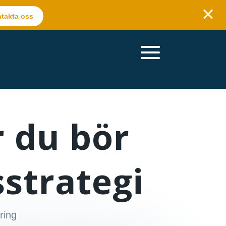
takta oss
 du bör
sstrategi
ring