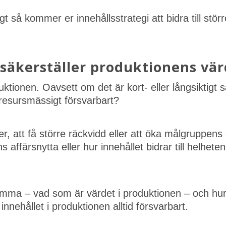
ligt så kommer er innehållsstrategi att bidra till st
 säkerställer produktionens vä
tionen. Oavsett om det är kort- eller långsiktigt så
 resursmässigt försvarbart?
der, att få större räckvidd eller att öka målgrupp
ffärsnytta eller hur innehållet bidrar till helheten
komma – vad som är värdet i produktionen – och hur v
innehållet i produktionen alltid försvarbart.