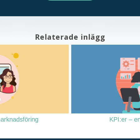
Relaterade inlägg
marknadsföring
KPI:er – e