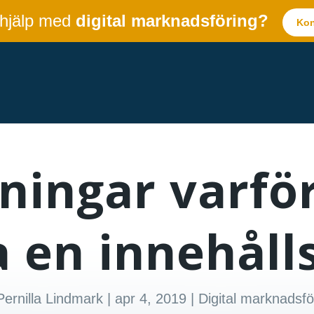
 hjälp med
digital marknadsföring?
Kon
ningar varför
 en innehåll
Pernilla Lindmark
|
apr 4, 2019
|
Digital marknadsfö