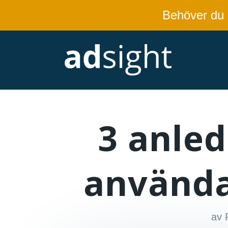
Behöver du
3 anled
använda
av