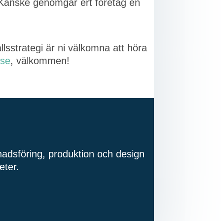
. Kanske genomgår ert företag en
llsstrategi är ni välkomna att höra
.se
, välkommen!
knadsföring, produktion och design
eter.