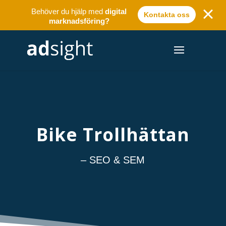
Behöver du hjälp med
digital
Kontakta oss
marknadsföring?
Bike Trollhättan
– SEO & SEM