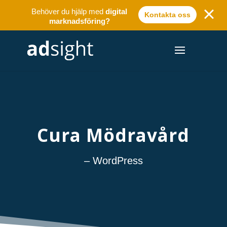
Behöver du hjälp med
digital
Kontakta oss
marknadsföring?
Cura Mödravård
– WordPress