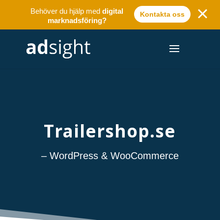
Behöver du hjälp med
digital
Kontakta oss
marknadsföring?
Trailershop.se
– WordPress & WooCommerce