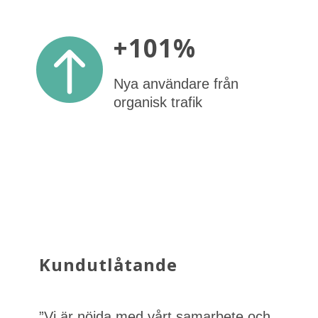
+101%

Nya användare från
organisk trafik
Kundutlåtande
”Vi är nöjda med vårt samarbete och