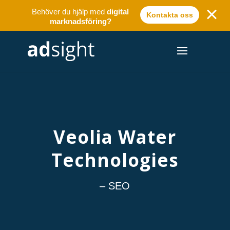
Behöver du hjälp med
digital
Kontakta oss
marknadsföring?
Veolia Water
Technologies
– SEO