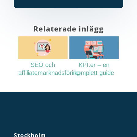
Relaterade inlägg
SEO och
KPI:er – en
affiliatemarknadsföring
komplett guide
Stockholm