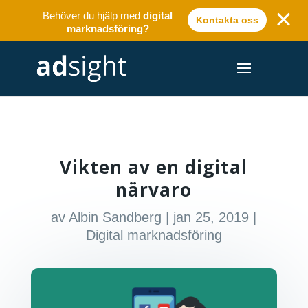
Behöver du hjälp med
digital
Kontakta oss
marknadsföring?
Vikten av en digital
närvaro
av
Albin Sandberg
|
jan 25, 2019
|
Digital marknadsföring