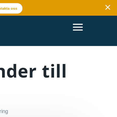
takta oss
nder till
ring