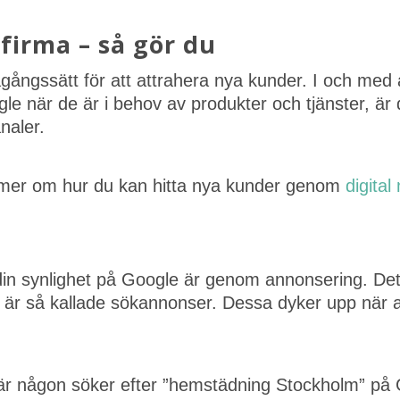
dfirma – så gör du
gagångssätt för att attrahera nya kunder. I och med a
e när de är i behov av produkter och tjänster, är d
naler.
a mer om hur du kan hitta nya kunder genom
digita
 din synlighet på Google är genom annonsering. De
t är så kallade sökannonser. Dessa dyker upp när
är någon söker efter ”hemstädning Stockholm” på 