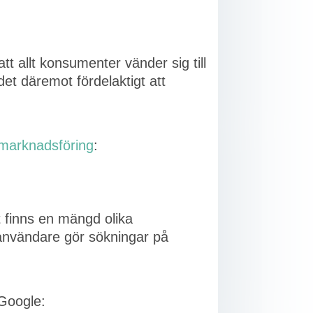
tt allt konsumenter vänder sig till
et däremot fördelaktigt att
l marknadsföring
:
t finns en mängd olika
 användare gör sökningar på
Google: