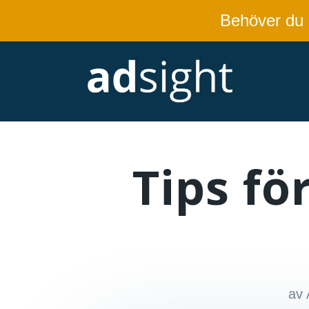
Behöver du
Tips för
av