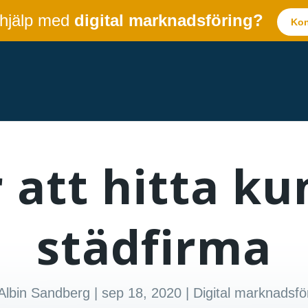
 hjälp med
digital marknadsföring?
Kon
 att hitta ku
städfirma
Albin Sandberg
|
sep 18, 2020
|
Digital marknadsfö