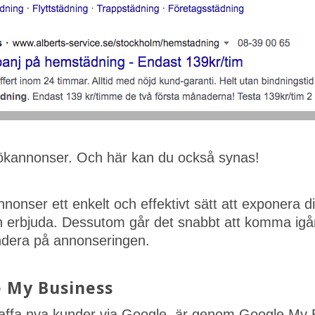
sökannonser. Och här kan du också synas!
onser ett enkelt och effektivt sätt att exponera di
an erbjuda. Dessutom går det snabbt att komma igå
ndera på annonseringen.
e My Business
skaffa nya kunder via Google, är genom Google My 