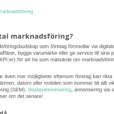
l marknadsföring
gital marknadsföring?
sföringsbudskap som företag förmedlar via digital
ffärer, bygga varumärke eller ge service till sina po
(KPI:er) för att ha som mätvärde om marknadsföring
par även mer möjligheter eftersom företag kan rikta
men, datorn eller mobilen som kommer bli allt vikti
öring (SEM),
displayannonsering
, annonsering via 
mer om det senare!
 då