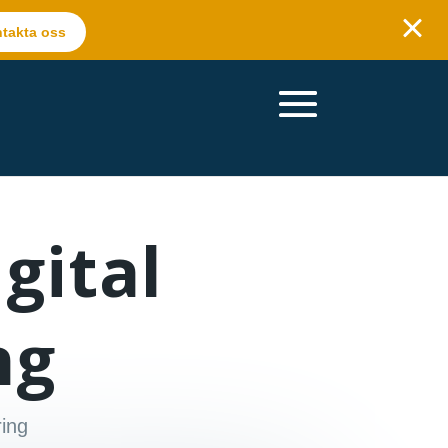
takta oss
gital
ng
ring