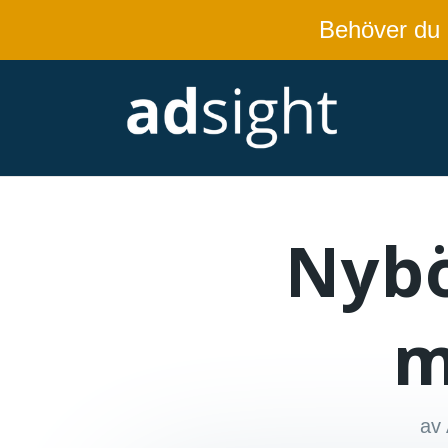
Behöver du
Nybö
m
av