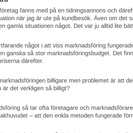
t företag fanns med på en tidningsannons och däreft
ituation när jag är ute på kundbesök. Även om det s
n gamla situationen något. Det var ju alltid lite bätt
fortfarande något i att viss marknadsföring fungerad
er en ganska så stor marknadsföringsbudget. Det fin
priserna därefter.
marknadsföringen billigare men problemet är att det 
r det verkligen så billigt?
adsföring så tar ofta företagare och marknadsförare
 bakhuvudet – att den enkla metoden fungerade för