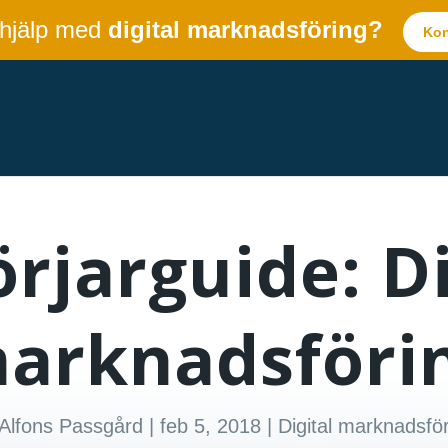
 hjälp med
digital marknadsföring?
Kon
rjarguide: Di
arknadsföri
Alfons Passgård
|
feb 5, 2018
|
Digital marknadsfö