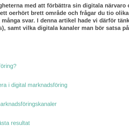
ligheterna med att förbättra sin digitala närvar
ett oerhört brett område och frågar du tio olik
a många svar. I denna artikel hade vi därför tänk
), samt vilka digitala kanaler man bör satsa p
föring?
era i digital marknadsföring
 marknadsföringskanaler
ästa resultat