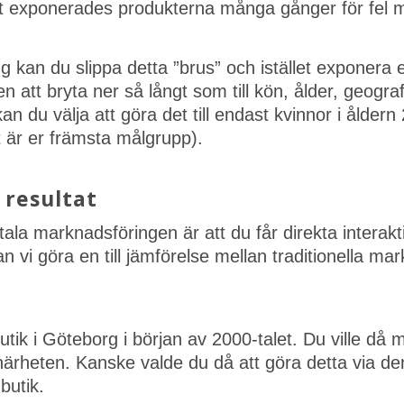
t exponerades produkterna många gånger för fel 
 kan du slippa detta ”brus” och istället exponera er
att bryta ner så långt som till kön, ålder, geograf
n du välja att göra det till endast kvinnor i ålde
t är er främsta målgrupp).
 resultat
ala marknadsföringen är att du får direkta interakti
n vi göra en till jämförelse mellan traditionella ma
tik i Göteborg i början av 2000-talet. Du ville då
närheten. Kanske valde du då att göra detta via de
butik.