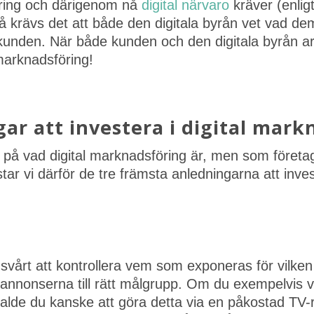
öring och därigenom nå
digital närvaro
kräver (enlig
å krävs det att både den digitala byrån vet vad d
kunden. När både kunden och den digitala byrån 
marknadsföring!
gar att investera i digital mar
ll på vad digital marknadsföring är, men som föret
tar vi därför de tre främsta anledningarna att inves
gt svårt att kontrollera vem som exponeras för vilken
a annonserna till rätt målgrupp. Om du exempelvis v
valde du kanske att göra detta via en påkostad TV-