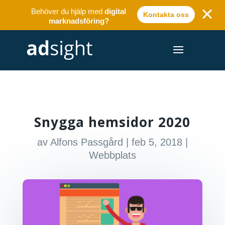
Behöver du hjälp med
digital
Kontakta oss
marknadsföring?
Snygga hemsidor 2020
av
Alfons Passgård
|
feb 5, 2018
|
Webbplats