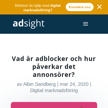
Behöver du hjälp med
digital
Kontakta oss
marknadsföring?
Vad är adblocker och hur
påverkar det
annonsörer?
av
Albin Sandberg
|
mar 24, 2020
|
Digital marknadsföring