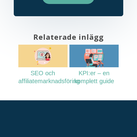
Relaterade inlägg
SEO och
KPI:er – en
affiliatemarknadsföring
komplett guide