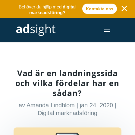
Behöver du hjälp med
digital
Kontakta oss
marknadsföring?
Vad är en landningssida
och vilka fördelar har en
sådan?
av
Amanda Lindblom
|
jan 24, 2020
|
Digital marknadsföring