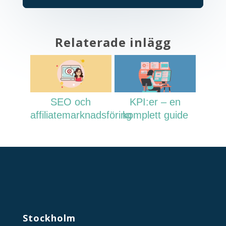
Relaterade inlägg
SEO och
KPI:er – en
affiliatemarknadsföring
komplett guide
Stockholm