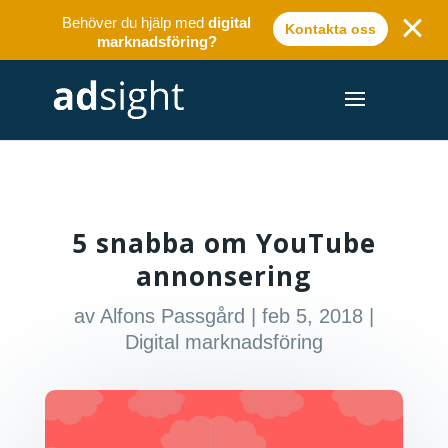
Behöver du hjälp med
digital
Kontakta oss
marknadsföring?
5 snabba om YouTube
annonsering
av
Alfons Passgård
|
feb 5, 2018
|
Digital marknadsföring