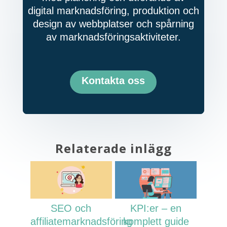
digital marknadsföring, produktion och
design av webbplatser och spårning
av marknadsföringsaktiviteter.
Kontakta oss
Relaterade inlägg
SEO och
KPI:er – en
affiliatemarknadsföring
komplett guide