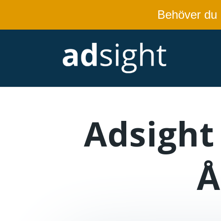
Behöver du
Adsight 
Å