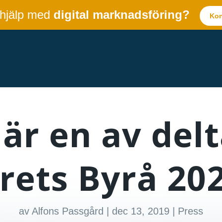
 hjälp med
digital marknadsföring?
Kon
är en av del
rets Byrå 20
av
Alfons Passgård
|
dec 13, 2019
|
Press