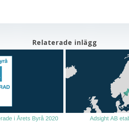
Relaterade inlägg
rade i Årets Byrå 2020
Adsight AB etab