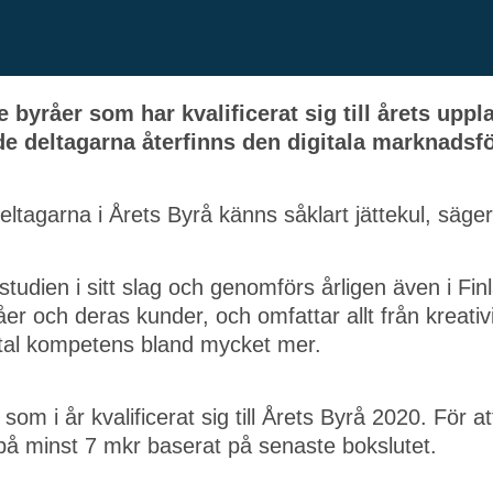
 byråer som har kvalificerat sig till årets upp
ade deltagarna återfinns den digitala marknads
deltagarna i Årets Byrå känns såklart jättekul, säge
tudien i sitt slag och genomförs årligen även i Fi
r och deras kunder, och omfattar allt från kreativi
ital kompetens bland mycket mer.
om i år kvalificerat sig till Årets Byrå 2020. För at
 på minst 7 mkr baserat på senaste bokslutet.