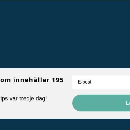
som innehåller 195
ips var tredje dag!
L