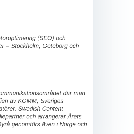
otoroptimering (SEO) och
ter – Stockholm, Göteborg och
m kommunikationsområdet där man
udien av KOMM, Sveriges
törer, Swedish Content
epartner och arrangerar Årets
 Byrå genomförs även i Norge och