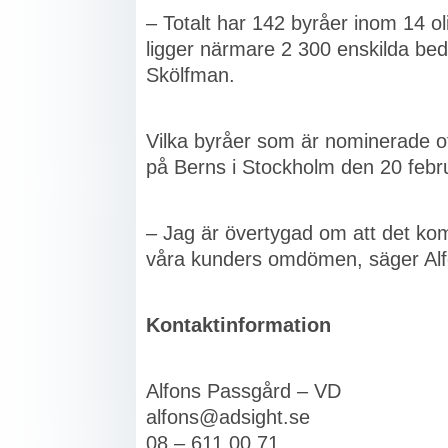
– Totalt har 142 byråer inom 14 olik
ligger närmare 2 300 enskilda b
Skölfman.
Vilka byråer som är nominerade off
på Berns i Stockholm den 20 febr
– Jag är övertygad om att det komm
våra kunders omdömen, säger Al
Kontaktinformation
Alfons Passgård – VD
alfons@adsight.se
08 – 611 00 71