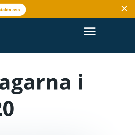
takta oss
tagarna i
20