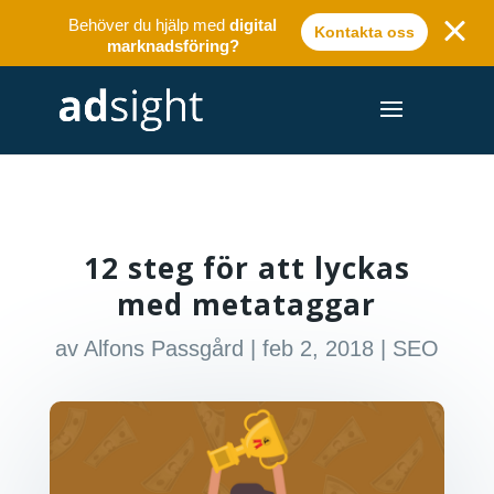
Behöver du hjälp med
digital
Kontakta oss
marknadsföring?
12 steg för att lyckas
med metataggar
av
Alfons Passgård
|
feb 2, 2018
|
SEO