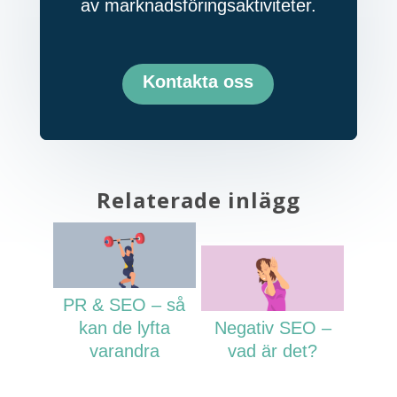
av marknadsföringsaktiviteter.
Kontakta oss
Relaterade inlägg
PR & SEO – så
kan de lyfta
Negativ SEO –
varandra
vad är det?