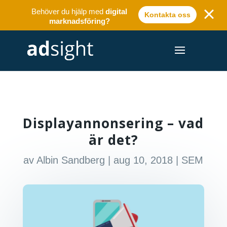
Behöver du hjälp med
digital
Kontakta oss
marknadsföring?
Displayannonsering – vad
är det?
av
Albin Sandberg
|
aug 10, 2018
|
SEM