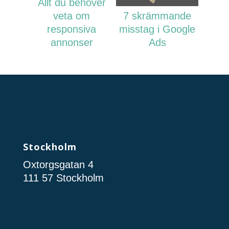
Allt du behöver
veta om
7 skrämmande
responsiva
misstag i Google
annonser
Ads
Stockholm
Oxtorgsgatan 4
111 57 Stockholm