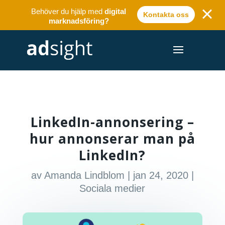
Behöver du hjälp med
digital
Kontakta oss
marknadsföring?
LinkedIn-annonsering –
hur annonserar man på
LinkedIn?
av
Amanda Lindblom
|
jan 24, 2020
|
Sociala medier