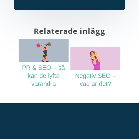
Relaterade inlägg
PR & SEO – så
kan de lyfta
Negativ SEO –
varandra
vad är det?