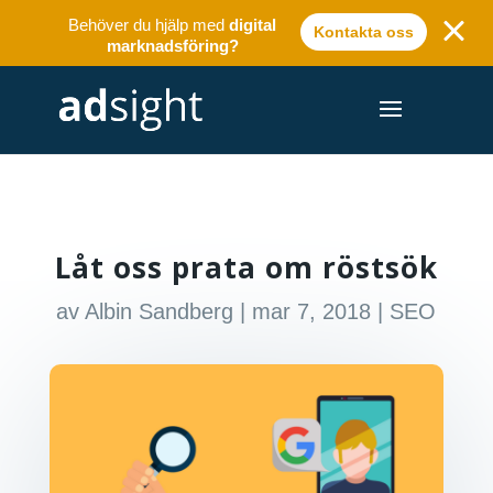
Behöver du hjälp med
digital
Kontakta oss
marknadsföring?
Låt oss prata om röstsök
av
Albin Sandberg
|
mar 7, 2018
|
SEO