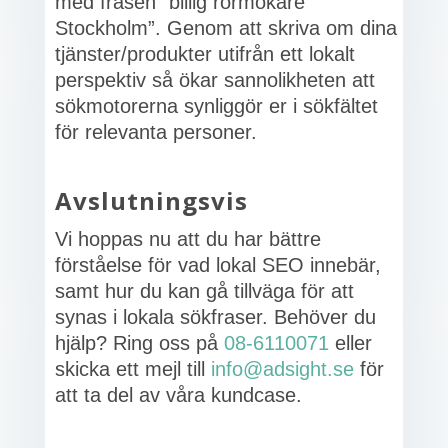
med frasen ”billig rörmokare
Stockholm”. Genom att skriva om dina
tjänster/produkter utifrån ett lokalt
perspektiv så ökar sannolikheten att
sökmotorerna synliggör er i sökfältet
för relevanta personer.
Avslutningsvis
Vi hoppas nu att du har bättre
förståelse för vad lokal SEO innebär,
samt hur du kan gå tillväga för att
synas i lokala sökfraser. Behöver du
hjälp? Ring oss på
08-6110071
eller
skicka ett mejl till
info@adsight.se
för
att ta del av våra kundcase.