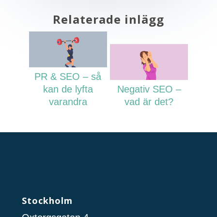
Relaterade inlägg
PR & SEO – så
kan de lyfta
Negativ SEO –
varandra
vad är det?
Stockholm