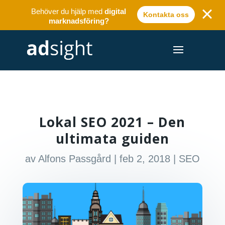
Behöver du hjälp med
digital
Kontakta oss
marknadsföring?
Lokal SEO 2021 – Den
ultimata guiden
av
Alfons Passgård
|
feb 2, 2018
|
SEO