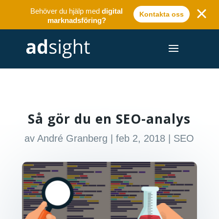
Behöver du hjälp med
digital
Kontakta oss
marknadsföring?
Så gör du en SEO-analys
av
André Granberg
|
feb 2, 2018
|
SEO