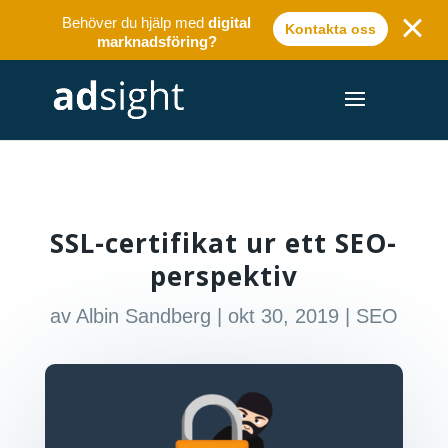
Behöver du hjälp med
digital
Kontakta oss
marknadsföring?
SSL-certifikat ur ett SEO-
perspektiv
av
Albin Sandberg
|
okt 30, 2019
|
SEO