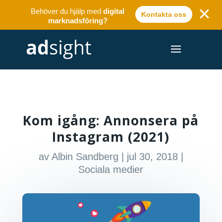
Behöver du hjälp med
digital
Kontakta oss
marknadsföring?
Kom igång: Annonsera på
Instagram (2021)
av
Albin Sandberg
|
jul 30, 2018
|
Sociala medier