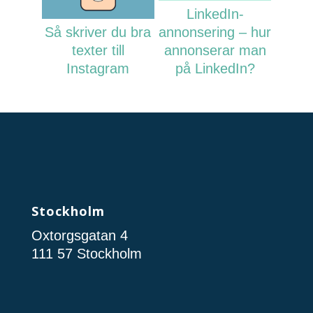
LinkedIn-
Så skriver du bra
annonsering – hur
texter till
annonserar man
Instagram
på LinkedIn?
Stockholm
Oxtorgsgatan 4
111 57 Stockholm