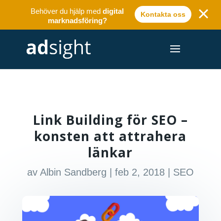
Behöver du hjälp med
digital
Kontakta oss
marknadsföring?
Link Building för SEO –
konsten att attrahera
länkar
av
Albin Sandberg
|
feb 2, 2018
|
SEO