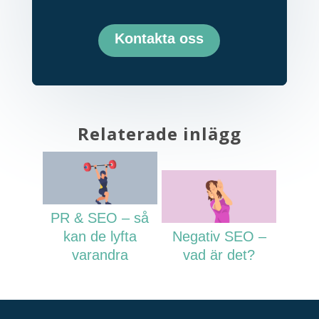
Kontakta oss
Relaterade inlägg
PR & SEO – så
kan de lyfta
Negativ SEO –
varandra
vad är det?