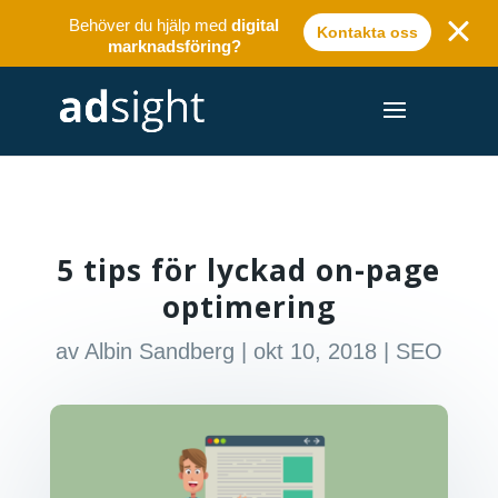
Behöver du hjälp med
digital
Kontakta oss
marknadsföring?
5 tips för lyckad on-page
optimering
av
Albin Sandberg
|
okt 10, 2018
|
SEO