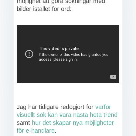
möjlighet att göra sökningar med
bilder istället för ord:
Jag har tidigare redogjort för
varför
visuellt sök kan vara nästa heta trend
samt
hur det skapar nya möjligheter
för e-handlare
.