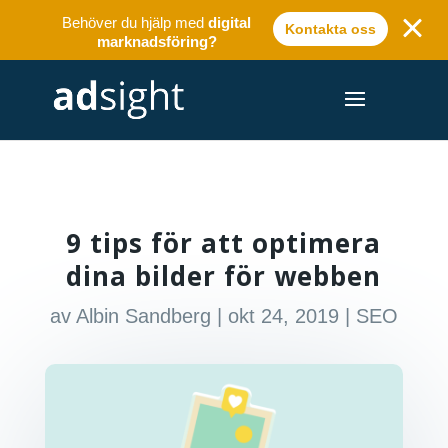
Behöver du hjälp med
digital
Kontakta oss
marknadsföring?
9 tips för att optimera
dina bilder för webben
av
Albin Sandberg
|
okt 24, 2019
|
SEO