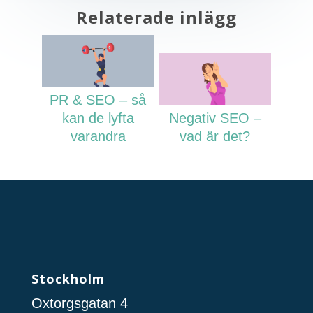
Relaterade inlägg
PR & SEO – så
kan de lyfta
Negativ SEO –
varandra
vad är det?
Stockholm
Oxtorgsgatan 4