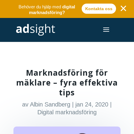
Behöver du hjälp med
digital
Kontakta oss
marknadsföring?
Marknadsföring för
mäklare – fyra effektiva
tips
av
Albin Sandberg
|
jan 24, 2020
|
Digital marknadsföring