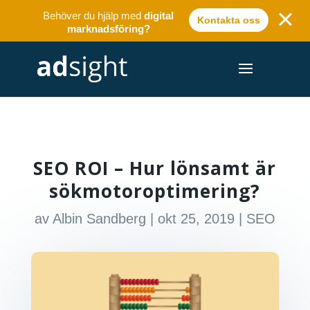
Behöver du hjälp med
digital
Kontakta oss
marknadsföring?
SEO ROI – Hur lönsamt är
sökmotoroptimering?
av
Albin Sandberg
|
okt 25, 2019
|
SEO