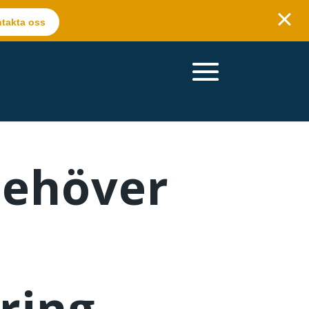
takta oss
behöver
ring