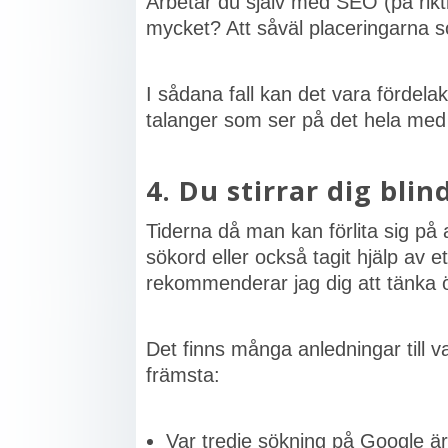
Arbetar du själv med SEO (på rikti
mycket? Att såväl placeringarna s
I sådana fall kan det vara fördela
talanger som ser på det hela med
4. Du stirrar dig bli
Tiderna då man kan förlita sig på
sökord eller också tagit hjälp av e
rekommenderar jag dig att tänka öv
Det finns många anledningar till v
främsta:
Var tredje sökning på Google ä