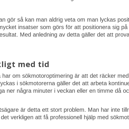
 gör så kan man aldrig veta om man lyckas positio
mycket insatser som görs för att positionera sig på 
sultat. Med anledning av detta gäller det att prova
kligt med tid
har om sökmotoroptimering är att det räcker med 
yckas i sökmotorerna gäller det att arbeta kontinu
gga ner några minuter i veckan eller en timme då o
gare är detta ett stort problem. Man har inte tillrä
 det verkligen att få professionell hjälp med sökmo