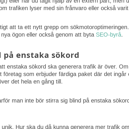
gt) eller har du tagit hjälp av en extern part, men 
om trafiken lyser med sin frånvaro eller också vari
ktigt att ta ett nytt grepp om sökmotoroptimeringe
 nya ögon eller också genom att byta
SEO-byrå
.
nd på enstaka sökord
 att enstaka sökord ska generera trafik är över. O
tt företag som erbjuder färdiga paket där det ingår o
er det hela en gång till.
arför man inte bör stirra sig blind på enstaka söko
r unik. Hur ska du då kunna generera mer trafik om