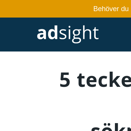
Behöver du
5 teck
sök