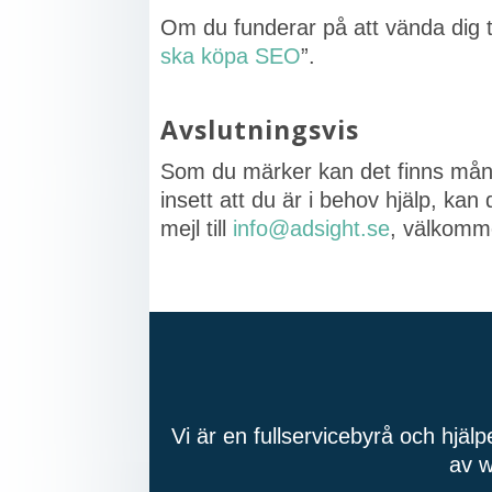
Om du funderar på att vända dig ti
ska köpa SEO
”.
Avslutningsvis
Som du märker kan det finns mån
insett att du är i behov hjälp, ka
mejl till
info@adsight.se
, välkom
Vi är en fullservicebyrå och hjäl
av w