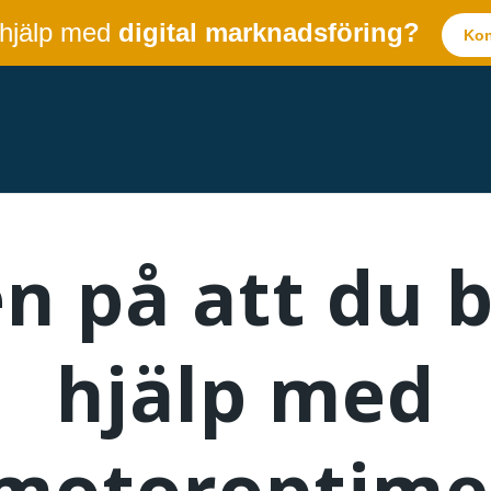
 hjälp med
digital marknadsföring?
Kon
en på att du 
hjälp med
motoroptime