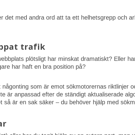
er det med andra ord att ta ett helhetsgrepp och a
ppat trafik
n webbplats plötsligt har minskat dramatiskt? Eller 
are har haft en bra position på?
t någonting som är emot sökmotorernas riktlinjer oc
nte är anpassad efter de ständigt aktualiserade alg
et så är en sak säker – du behöver hjälp med sökm
ar