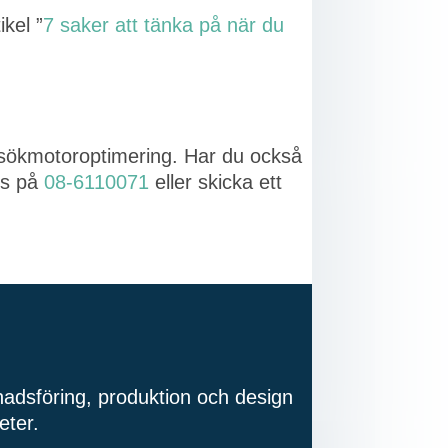
ikel ”
7 saker att tänka på när du
sökmotoroptimering. Har du också
oss på
08-6110071
eller skicka ett
knadsföring, produktion och design
eter.