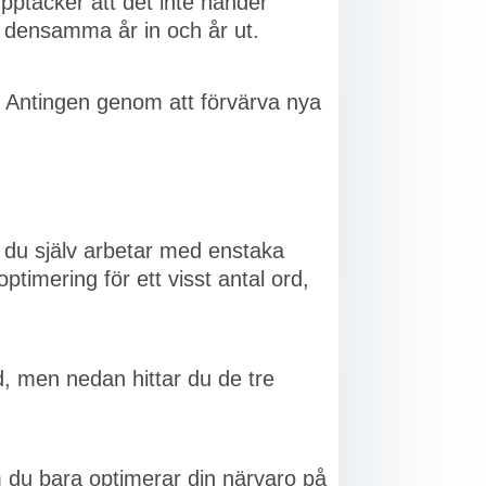
upptäcker att det inte händer
t densamma år in och år ut.
n. Antingen genom att förvärva nya
m du själv arbetar med enstaka
ptimering för ett visst antal ord,
rd, men nedan hittar du de tre
 du bara optimerar din närvaro på