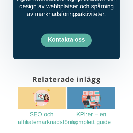
design av webbplatser och spårning
av marknadsföringsaktiviteter.
Kontakta oss
Relaterade inlägg
SEO och
KPI:er – en
affiliatemarknadsföring
komplett guide