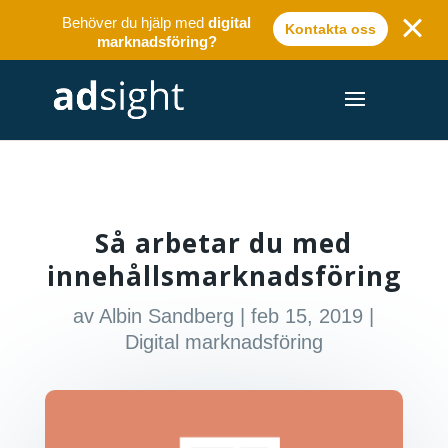
Behöver du hjälp med
digital
Kontakta oss
marknadsföring?
Så arbetar du med
innehållsmarknadsföring
av
Albin Sandberg
|
feb 15, 2019
|
Digital marknadsföring