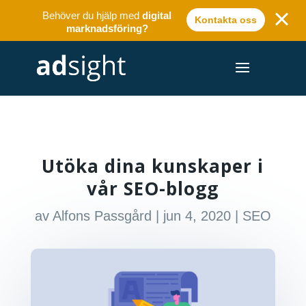
Behöver du hjälp med
digital
Kontakta oss
marknadsföring?
Utöka dina kunskaper i
vår SEO-blogg
av
Alfons Passgård
|
jun 4, 2020
|
SEO