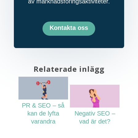
av marknadsföringsaktiviteter.
Kontakta oss
Relaterade inlägg
PR & SEO – så
kan de lyfta
Negativ SEO –
varandra
vad är det?