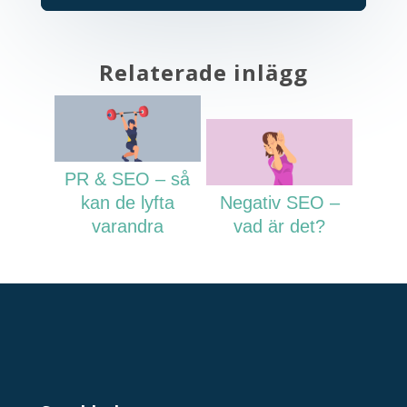
Relaterade inlägg
PR & SEO – så
kan de lyfta
Negativ SEO –
varandra
vad är det?