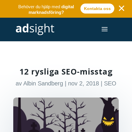
Behöver du hjälp med
digital
Kontakta oss
marknadsföring?
12 rysliga SEO-misstag
av
Albin Sandberg
|
nov 2, 2018
|
SEO