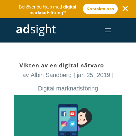
Behöver du hjälp med
digital
Kontakta oss
marknadsföring?
Vikten av en digital närvaro
av
Albin Sandberg
|
jan 25, 2019
|
Digital marknadsföring