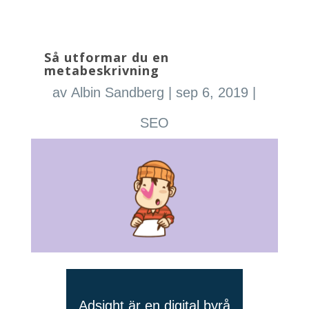
Så utformar du en
metabeskrivning
av
Albin Sandberg
|
sep 6, 2019
|
SEO
Adsight är en digital byrå