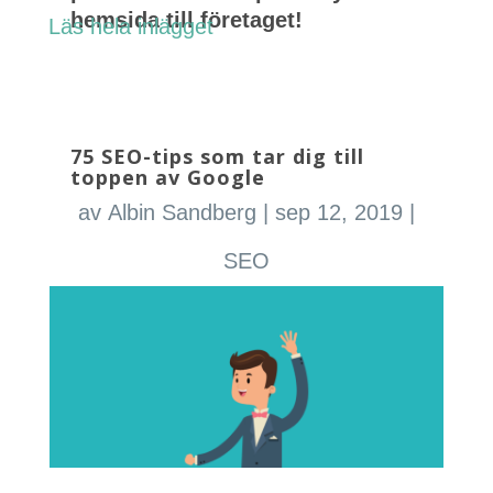
hemsida till företaget!
Läs hela inlägget
75 SEO-tips som tar dig till
toppen av Google
av
Albin Sandberg
|
sep 12, 2019
|
SEO