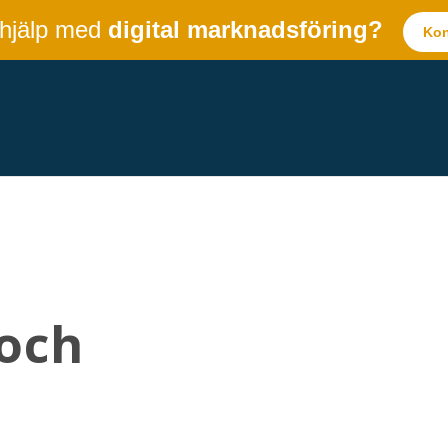
 hjälp med
digital marknadsföring?
Kon
och