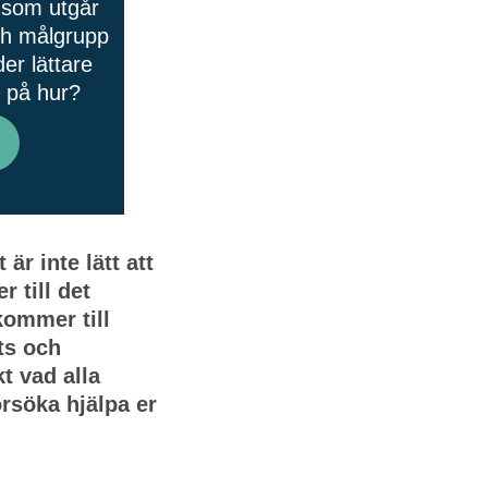
å som utgår
och målgrupp
er lättare
n på hur?
r inte lätt att
r till det
 kommer till
ts och
kt vad alla
rsöka hjälpa er