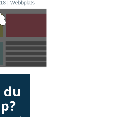
018
|
Webbplats
 du
lp?