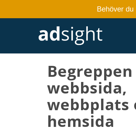
Behöver du
Begreppen
webbsida,
webbplats 
hemsida