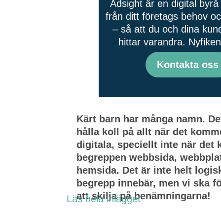
Adsight är en digital byr
från ditt företags behov 
– så att du och dina kund
hittar varandra. Nyfike
Kontakta oss
Kärt barn har många namn. Det ä
hålla koll på allt när det komme
digitala, speciellt inte när det
begreppen webbsida, webbpla
hemsida.
Det är inte helt logis
begrepp innebär, men vi ska fö
att skilja på benämningarna!
Läs hela inlägget