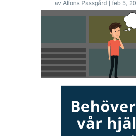
av
Alfons Passgård
|
feb 5, 2
Behöver
vår hjä