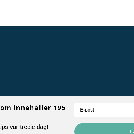
som innehåller 195
ips var tredje dag!
L