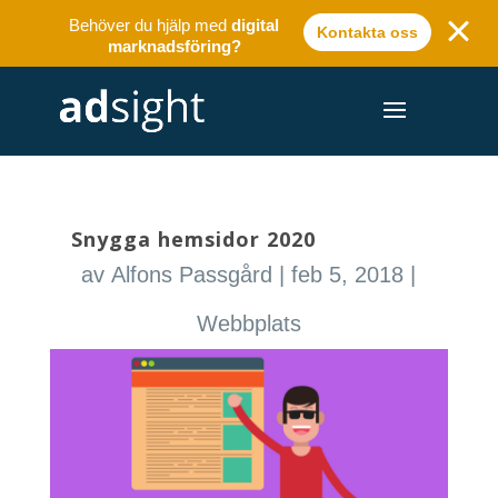
Behöver du hjälp med
digital
Kontakta oss
marknadsföring?
Snygga hemsidor 2020
av
Alfons Passgård
|
feb 5, 2018
|
Webbplats