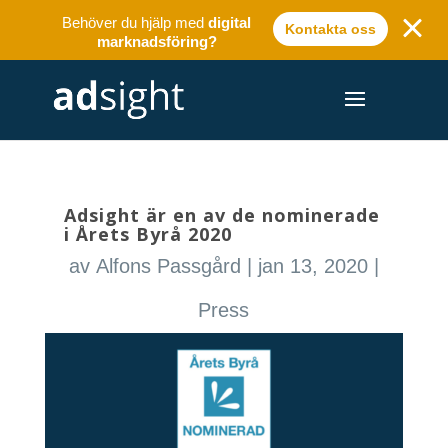
Behöver du hjälp med
digital
Kontakta oss
marknadsföring?
Adsight är en av de nominerade
i Årets Byrå 2020
av
Alfons Passgård
|
jan 13, 2020
|
Press