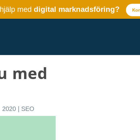
 hjälp med
digital marknadsföring?
Kon
du med
, 2020
|
SEO