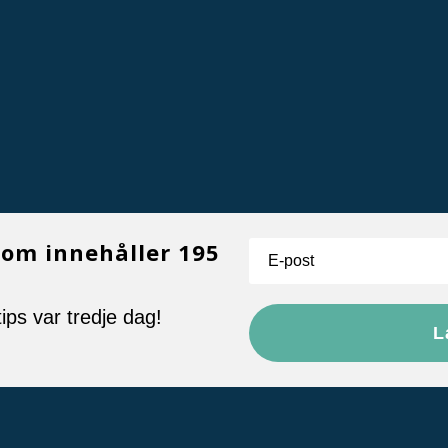
som innehåller 195
ips var tredje dag!
L