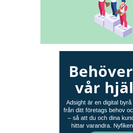
Behöver
vår hjä
Adsight är en digital byr
från ditt företags behov 
– så att du och dina kund
hittar varandra. Nyfike