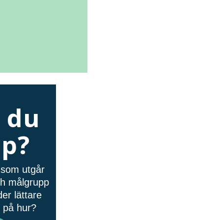
 du
lp?
å som utgår
och målgrupp
er lättare
n på hur?