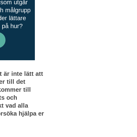
å som utgår
och målgrupp
er lättare
n på hur?
r inte lätt att
r till det
 kommer till
ts och
kt vad alla
rsöka hjälpa er