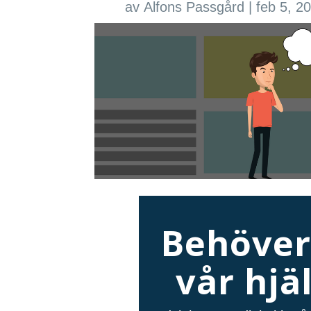
av
Alfons Passgård
|
feb 5, 2
Behöver
vår hjä