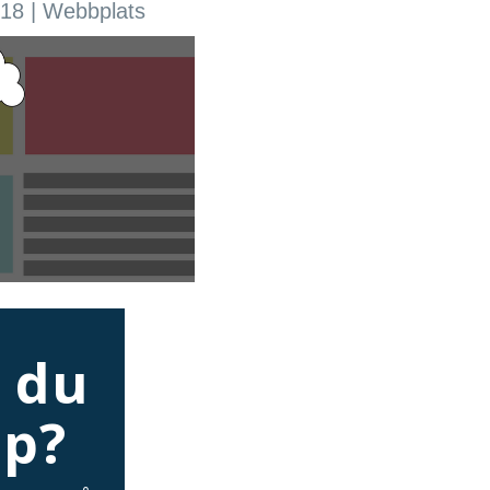
018
|
Webbplats
 du
lp?