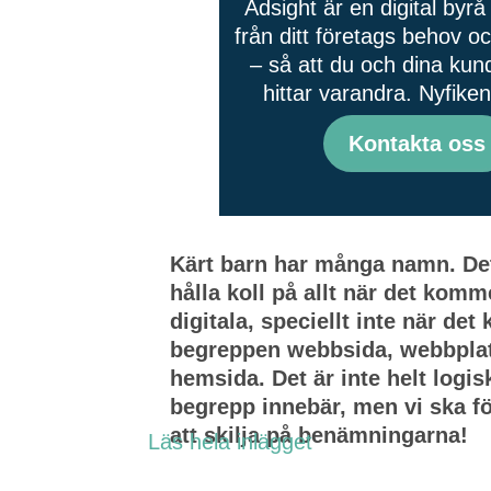
Adsight är en digital byr
från ditt företags behov 
– så att du och dina kund
hittar varandra. Nyfike
Kontakta oss
Kärt barn har många namn. Det ä
hålla koll på allt när det komme
digitala, speciellt inte när det
begreppen webbsida, webbpla
hemsida.
Det är inte helt logis
begrepp innebär, men vi ska fö
att skilja på benämningarna!
Läs hela inlägget