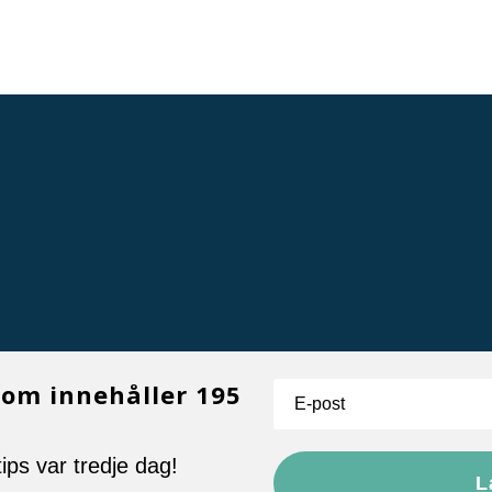
som innehåller 195
ips var tredje dag!
L