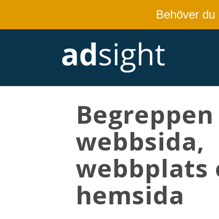
Behöver du
Begreppen
webbsida,
webbplats 
hemsida