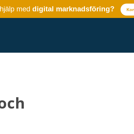
 hjälp med
digital marknadsföring?
Kon
och