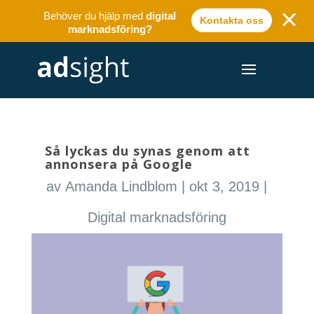
Behöver du hjälp med
digital
Kontakta oss
marknadsföring?
Så lyckas du synas genom att
annonsera på Google
av
Amanda Lindblom
|
okt 3, 2019
|
Digital marknadsföring