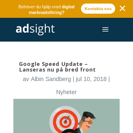
Behöver du hjälp med
digital
Kontakta oss
marknadsföring?
Google Speed Update –
Lanseras nu på bred front
av
Albin Sandberg
|
jul 10, 2018
|
Nyheter