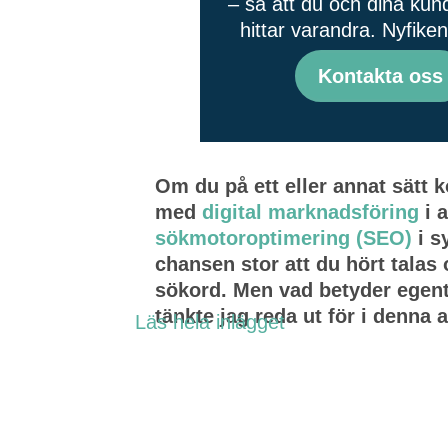
– så att du och dina kund
hittar varandra. Nyfike
Kontakta oss
Om du på ett eller annat sätt 
med
digital marknadsföring
i 
sökmotoroptimering (SEO)
i s
chansen stor att du hört talas
sökord. Men vad betyder egent
tänkte jag reda ut för i denna a
Läs hela inlägget