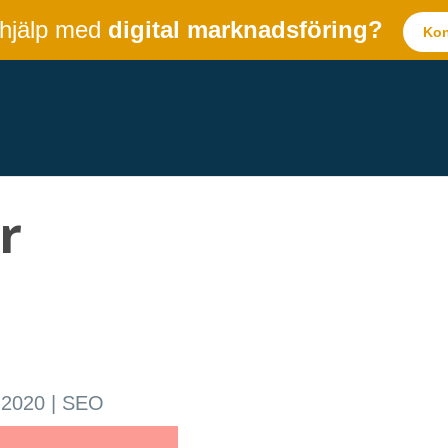
 hjälp med
digital marknadsföring?
Kon
r
 2020
|
SEO