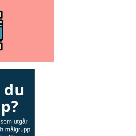
 du
lp?
å som utgår
och målgrupp