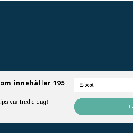
som innehåller 195
ips var tredje dag!
L