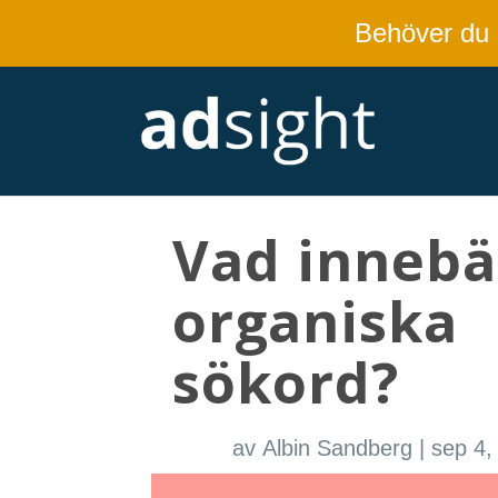
Behöver du
Vad innebä
organiska
sökord?
av
Albin Sandberg
|
sep 4,