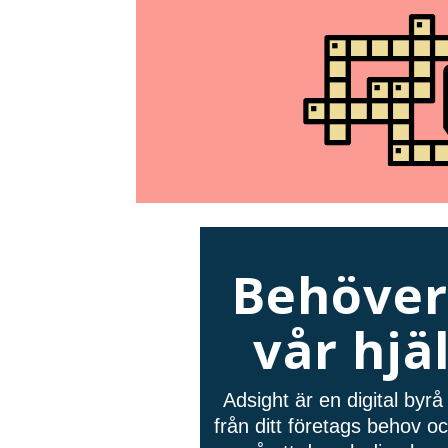
Behöver
vår hjä
Adsight är en digital byr
från ditt företags behov 