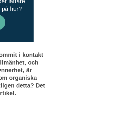
er lättare
n på hur?
kommit i kontakt
allmänhet, och
ynnerhet, är
 om organiska
ligen detta? Det
rtikel.