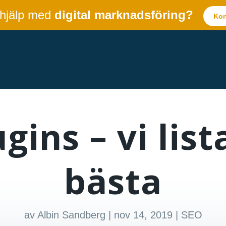
 hjälp med
digital marknadsföring?
Kon
gins – vi list
bästa
av
Albin Sandberg
|
nov 14, 2019
|
SEO