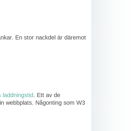
länkar. En stor nackdel är däremot
 laddningstid
. Ett av de
å din webbplats. Någonting som W3