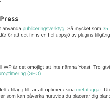
e.
dPress
st använda
publiceringsverktyg
. Så mycket som
35 
därför att det finns en hel uppsjö av plugins tillgä
 WP är det omöjligt att inte nämna Yoast. Troligtv
roptimering (SEO)
.
ta tillägg till, är att optimera sina
metataggar
. Ut
orer som kan påverka huruvida du placerar dig bland