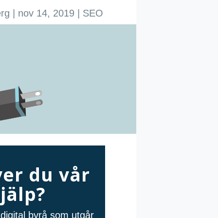
erg
|
nov 14, 2019
|
SEO
er du vår
jälp?
digital byrå som utgår