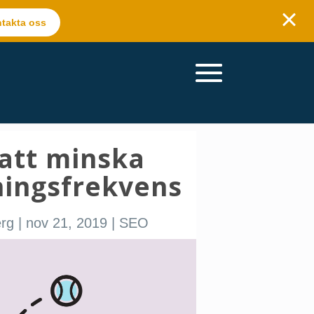
takta oss
 att minska
ningsfrekvens
erg
|
nov 21, 2019
|
SEO