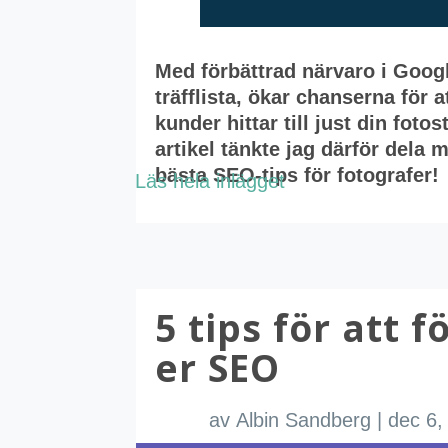
Med förbättrad närvaro i Goog
träfflista, ökar chanserna för at
kunder hittar till just din foto
artikel tänkte jag därför dela
bästa SEO-tips för fotografer!
Läs hela inlägget
5 tips för att f
er SEO
av
Albin Sandberg
|
dec 6,