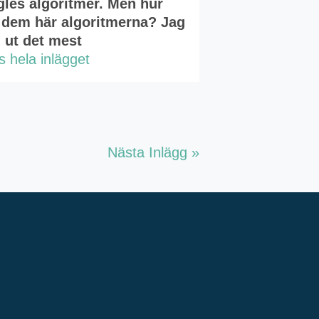
les algoritmer. Men hur
 dem här algoritmerna? Jag
l ut det mest
s hela inlägget
Nästa Inlägg »