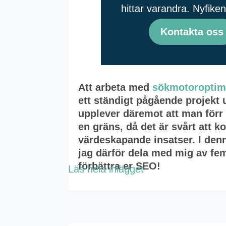
hittar varandra. Nyfike
Kontakta oss
Att arbeta med
sökmotoroptim
ett ständigt pågående projekt 
upplever däremot att man förr 
en gräns, då det är svårt att 
värdeskapande insatser. I denn
jag därför dela med mig av fem 
förbättra er SEO!
Läs hela inlägget