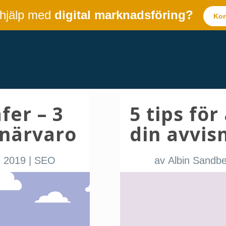
 hjälp med
digital marknadsföring?
Kon
fer – 3
5 tips för
 närvaro
din avvis
, 2019
|
SEO
av
Albin Sandb