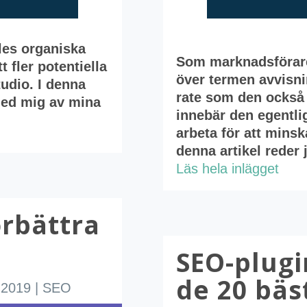
les organiska
Som marknadsförare
t fler potentiella
över termen avvisni
studio. I denna
rate som den också 
 med mig av mina
innebär den egentl
arbeta för att minsk
denna artikel reder j
Läs hela inlägget
örbättra
SEO-plugin
de 20 bäs
 2019
|
SEO