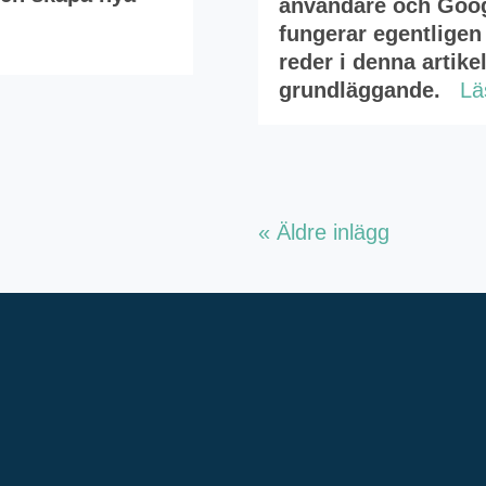
användare och Goog
fungerar egentligen
reder i denna artike
grundläggande.
Lä
« Äldre inlägg