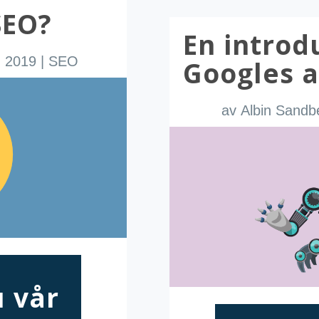
SEO?
En introdu
, 2019
|
SEO
Googles a
av
Albin Sandb
 vår