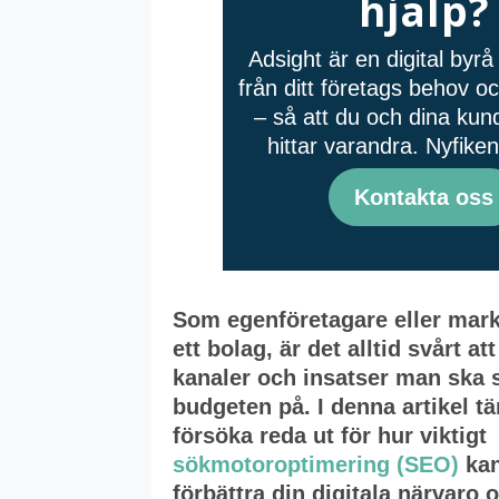
hjälp?
Adsight är en digital byr
från ditt företags behov 
– så att du och dina kund
hittar varandra. Nyfike
Kontakta oss
Som egenföretagare eller mar
ett bolag, är det alltid svårt att
kanaler och insatser man ska
budgeten på. I denna artikel tä
försöka reda ut för hur viktigt
sökmotoroptimering (SEO)
kan
förbättra din digitala närvaro