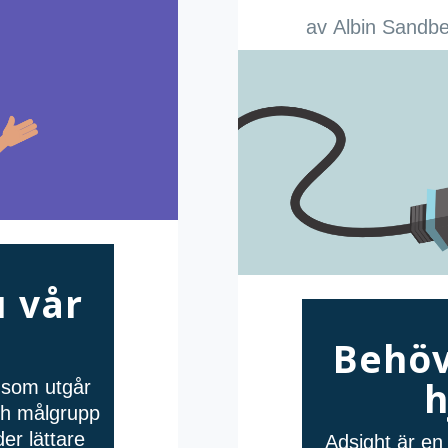
av
Albin Sandb
 vår
Behöv
h
å som utgår
och målgrupp
er lättare
Adsight är en 