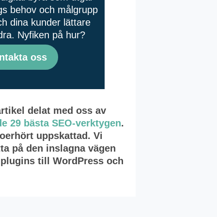
tags behov och målgrupp
ch dina kunder lättare
dra. Nyfiken på hur?
ntakta oss
 artikel delat med oss av
de 29 bästa SEO-verktygen
.
 oerhört uppskattad. Vi
ätta på den inslagna vägen
-plugins till WordPress och