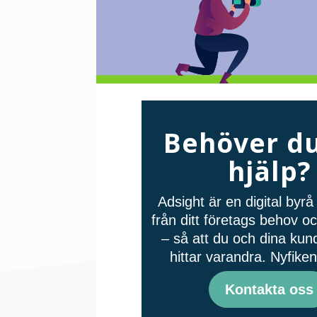
Behöver du
hjälp?
Adsight är en digital byr
från ditt företags behov 
– så att du och dina kund
hittar varandra. Nyfike
Kontakta oss