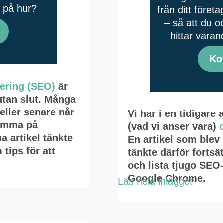
n på hur?
från ditt före
– så att du o
hittar varan
Ko
ering (SEO)
är
utan slut. Många
eller senare når
Vi har i en tidigare
komma på
(vad vi anser vara)
a artikel tänkte
En artikel som blev
tips för att
tänkte därför forts
och lista tjugo SEO
Google Chrome.
Läs hela inlägget