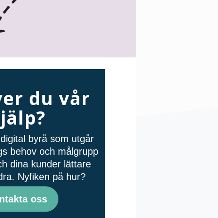
er du vår
jälp?
digital byrå som utgår
tags behov och målgrupp
ch dina kunder lättare
dra. Nyfiken på hur?
ntakta oss