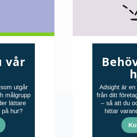
 vår
Behöv
h
å som utgår
Adsight är en 
och målgrupp
från ditt före
er lättare
– så att du o
n på hur?
hittar varan
Ko