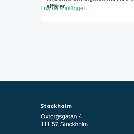
affärer.
Läs hela inlägget
Stockholm
Oxtorgsgatan 4
111 57 Stockholm