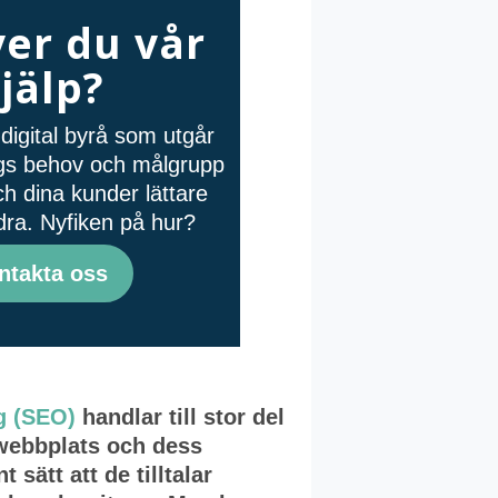
er du vår
jälp?
digital byrå som utgår
tags behov och målgrupp
ch dina kunder lättare
dra. Nyfiken på hur?
ntakta oss
g (SEO)
handlar till stor del
 webbplats och dess
 sätt att de tilltalar