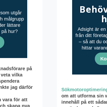
Behöv
å som utgår
h
och målgrupp
er lättare
Adsight är en 
n på hur?
från ditt före
– så att du o
hittar varan
Ko
knadsförare på
 veta vilka
 spendera
nkte jag därför
Sökmotoroptimerin
om att utforma sin
 vara för att
innehåll på ett sådant
 och skapa nya