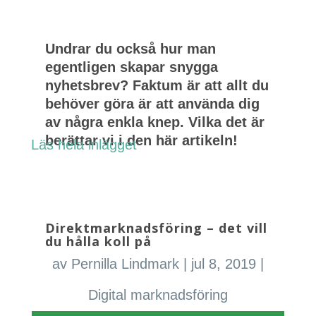
Undrar du också hur man
egentligen skapar snygga
nyhetsbrev? Faktum är att allt du
behöver göra är att använda dig
av några enkla knep. Vilka det är
berättar vi i den här artikeln!
Läs hela inlägget
Direktmarknadsföring – det vill
du hålla koll på
av
Pernilla Lindmark
|
jul 8, 2019
|
Digital marknadsföring