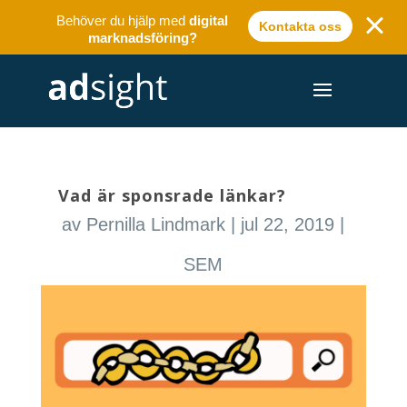
Behöver du hjälp med
digital
Kontakta oss
marknadsföring?
Vad är sponsrade länkar?
av
Pernilla Lindmark
|
jul 22, 2019
|
SEM