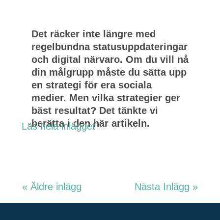
Det räcker inte längre med
regelbundna statusuppdateringar
och digital närvaro. Om du vill nå
din målgrupp måste du sätta upp
en strategi för era sociala
medier. Men vilka strategier ger
bäst resultat? Det tänkte vi
berätta i den här artikeln.
Läs hela inlägget
« Äldre inlägg
Nästa Inlägg »