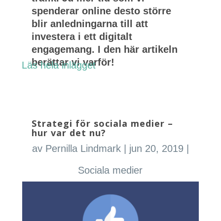
spenderar online desto större
blir anledningarna till att
investera i ett digitalt
engagemang. I den här artikeln
berättar vi varför!
Läs hela inlägget
Strategi för sociala medier –
hur var det nu?
av
Pernilla Lindmark
|
jun 20, 2019
|
Sociala medier